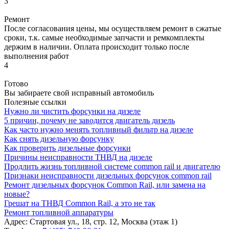
3
Ремонт
После согласования цены, мы осуществляем ремонт в сжатые
сроки, т.к. самые необходимые запчасти и ремкомплекты
держим в наличии. Оплата происходит только после
выполнения работ
4
Готово
Вы забираете свой исправный автомобиль
Полезные ссылки
Нужно ли чистить форсунки на дизеле
5 причин, почему не заводится двигатель дизель
Как часто нужно менять топливный фильтр на дизеле
Как снять дизельную форсунку
Как проверить дизельные форсунки
Причины неисправности ТНВД на дизеле
Продлить жизнь топливной системе common rail и двигателю
Признаки неисправности дизельных форсунок common rail
Ремонт дизельных форсунок Common Rail, или замена на
новые?
Грешат на ТНВД Common Rail, а это не так
Ремонт топливной аппаратуры
Адрес:
Стартовая ул., 18, стр. 12, Москва (этаж 1)