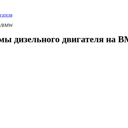
гателя
я
/
BMW
емы дизельного двигателя на