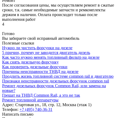
Ремонт
После согласования цены, мы осуществляем ремонт в сжатые
сроки, т.к. самые необходимые запчасти и ремкомплекты
держим в наличии. Оплата происходит только после
выполнения работ
4
Готово
Вы забираете свой исправный автомобиль
Полезные ссылки
Нужно ли чистить форсунки на дизеле
5 причин, почему не заводится двигатель дизель
Как часто нужно менять топливный фильтр на дизеле
Как снять дизельную форсунку
Как проверить дизельные форсунки
Причины неисправности ТНВД на дизеле
Продлить жизнь топливной системе common rail и двигателю
Признаки неисправности дизельных форсунок common rail
Ремонт дизельных форсунок Common Rail, или замена на
новые?
Грешат на ТНВД Common Rail, а это не так
Ремонт топливной аппаратуры
Адрес:
Стартовая ул., 18, стр. 12, Москва (этаж 1)
Телефон:
+7 (495) 740-36-31
Написать письмо