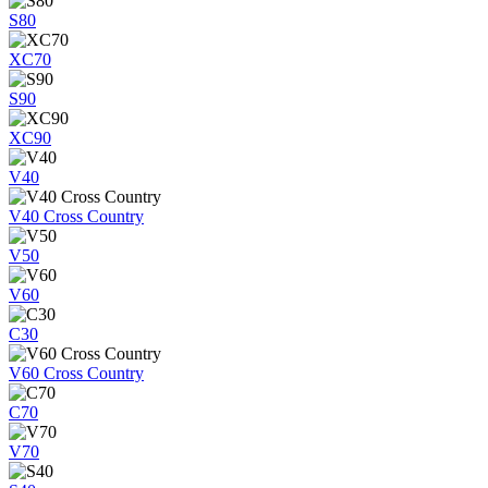
S80
XC70
S90
XC90
V40
V40 Cross Country
V50
V60
C30
V60 Cross Country
C70
V70