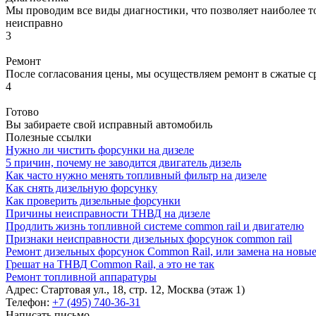
Мы проводим все виды диагностики, что позволяет наиболее то
неисправно
3
Ремонт
После согласования цены, мы осуществляем ремонт в сжатые с
4
Готово
Вы забираете свой исправный автомобиль
Полезные ссылки
Нужно ли чистить форсунки на дизеле
5 причин, почему не заводится двигатель дизель
Как часто нужно менять топливный фильтр на дизеле
Как снять дизельную форсунку
Как проверить дизельные форсунки
Причины неисправности ТНВД на дизеле
Продлить жизнь топливной системе common rail и двигателю
Признаки неисправности дизельных форсунок common rail
Ремонт дизельных форсунок Common Rail, или замена на новы
Грешат на ТНВД Common Rail, а это не так
Ремонт топливной аппаратуры
Адрес:
Стартовая ул., 18, стр. 12, Москва (этаж 1)
Телефон:
+7 (495) 740-36-31
Написать письмо