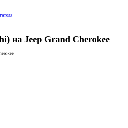
гателя
i) на Jeep Grand Cherokee
herokee