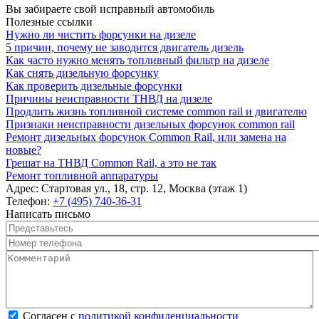
Вы забираете свой исправный автомобиль
Полезные ссылки
Нужно ли чистить форсунки на дизеле
5 причин, почему не заводится двигатель дизель
Как часто нужно менять топливный фильтр на дизеле
Как снять дизельную форсунку
Как проверить дизельные форсунки
Причины неисправности ТНВД на дизеле
Продлить жизнь топливной системе common rail и двигателю
Признаки неисправности дизельных форсунок common rail
Ремонт дизельных форсунок Common Rail, или замена на
новые?
Грешат на ТНВД Common Rail, а это не так
Ремонт топливной аппаратуры
Адрес:
Стартовая ул., 18, стр. 12, Москва (этаж 1)
Телефон:
+7 (495) 740-36-31
Написать письмо
Представьтесь
*
Номер телефона
*
Комментарий
*
Согласен с политикой конфиденциальности
*
Согласен с
политикой конфиденциальности