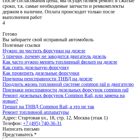
После согласования цены, мы осуществляем ремонт в сжатые
сроки, т.к. самые необходимые запчасти и ремкомплекты
держим в наличии. Оплата происходит только после
выполнения работ
4
Готово
Вы забираете свой исправный автомобиль
Полезные ссылки
Нужно ли чистить форсунки на дизеле
5 причин, почему не заводится двигатель дизель
Как часто нужно менять топливный фильтр на дизеле
Как снять дизельную форсунку
Как проверить дизельные форсунки
Причины неисправности ТНВД на дизеле
Продлить жизнь топливной системе common rail и двигателю
Признаки неисправности дизельных форсунок common rail
Ремонт дизельных форсунок Common Rail, или замена на
новые?
Грешат на ТНВД Common Rail, а это не так
Ремонт топливной аппаратуры
Адрес:
Стартовая ул., 18, стр. 12, Москва (этаж 1)
Телефон:
+7 (495) 740-36-31
Написать письмо
Представьтесь
*