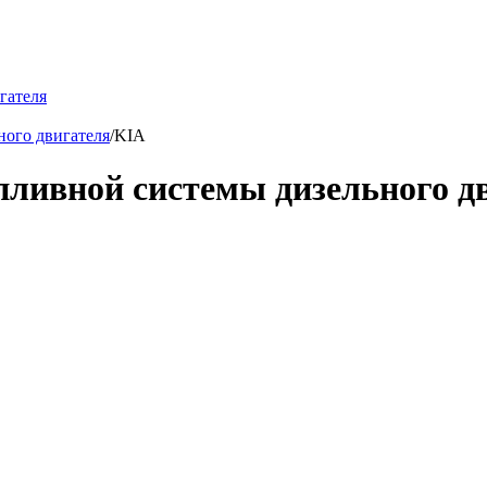
гателя
ного двигателя
/
KIA
пливной системы дизельного д