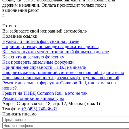
держим в наличии. Оплата происходит только после
выполнения работ
4
Готово
Вы забираете свой исправный автомобиль
Полезные ссылки
Нужно ли чистить форсунки на дизеле
5 причин, почему не заводится двигатель дизель
Как часто нужно менять топливный фильтр на дизеле
Как снять дизельную форсунку
Как проверить дизельные форсунки
Причины неисправности ТНВД на дизеле
Продлить жизнь топливной системе common rail и двигателю
Признаки неисправности дизельных форсунок common rail
Ремонт дизельных форсунок Common Rail, или замена на
новые?
Грешат на ТНВД Common Rail, а это не так
Ремонт топливной аппаратуры
Адрес:
Стартовая ул., 18, стр. 12, Москва (этаж 1)
Телефон:
+7 (495) 740-36-31
Написать письмо
Представьтесь
*
Номер телефона
*