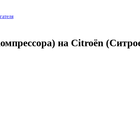
гателя
мпрессора) на Citroën (Ситро