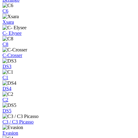
C6
Xsara
C- Elysee
C8
C-Crosser
DS3
C1
DS4
C2
DS5
C3 / C3 Picasso
Evasion