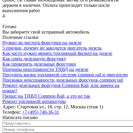
держим в наличии. Оплата происходит только после
выполнения работ
4
Готово
Вы забираете свой исправный автомобиль
Полезные ссылки
Нужно ли чистить форсунки на дизеле
5 причин, почему не заводится двигатель дизель
Как часто нужно менять топливный фильтр на дизеле
Как снять дизельную форсунку
Как проверить дизельные форсунки
Причины неисправности ТНВД на дизеле
Продлить жизнь топливной системе common rail и двигателю
Признаки неисправности дизельных форсунок common rail
Ремонт дизельных форсунок Common Rail, или замена на
новые?
Грешат на ТНВД Common Rail, а это не так
Ремонт топливной аппаратуры
Адрес:
Стартовая ул., 18, стр. 12, Москва (этаж 1)
Телефон:
+7 (495) 740-36-31
Написать письмо
Представьтесь
*
Номер телефона
*