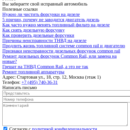
Вы забираете свой исправный автомобиль
Полезные ссылки
Нужно ли чистить форсунки на дизеле
5 причин, почему не заводится двигатель дизель
Как часто нужно менять топливный фильтр на дизеле
Как снять дизельную форсунку
Как проверить дизельные форсунки
Причины неисправности ТНВД на дизеле
Продлить жизнь топливной системе common rail и двигателю
Признаки неисправности дизельных форсунок common rail
Ремонт дизельных форсунок Common Rail, или замена на
новые?
Грешат на ТНВД Common Rail, а это не так
Ремонт топливной аппаратуры
Адрес:
Стартовая ул., 18, стр. 12, Москва (этаж 1)
Телефон:
+7 (495) 740-36-31
Написать письмо
Представьтесь
*
Номер телефона
*
Комментарий
*
Согласен с политикой конфиденциальности
*
Согласен с
политикой конфиденциальности