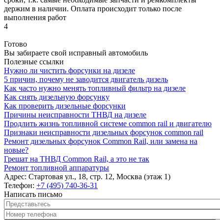
держим в наличии. Оплата происходит только после
выполнения работ
4
Готово
Вы забираете свой исправный автомобиль
Полезные ссылки
Нужно ли чистить форсунки на дизеле
5 причин, почему не заводится двигатель дизель
Как часто нужно менять топливный фильтр на дизеле
Как снять дизельную форсунку
Как проверить дизельные форсунки
Причины неисправности ТНВД на дизеле
Продлить жизнь топливной системе common rail и двигателю
Признаки неисправности дизельных форсунок common rail
Ремонт дизельных форсунок Common Rail, или замена на
новые?
Грешат на ТНВД Common Rail, а это не так
Ремонт топливной аппаратуры
Адрес:
Стартовая ул., 18, стр. 12, Москва (этаж 1)
Телефон:
+7 (495) 740-36-31
Написать письмо
Представьтесь
*
Номер телефона
*