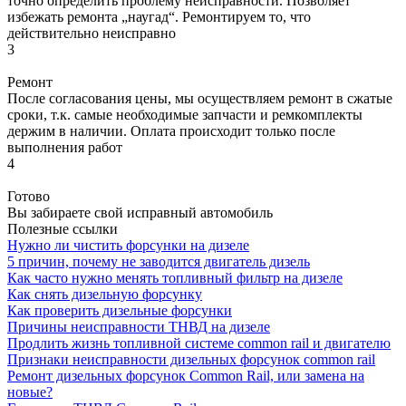
точно определить проблему неисправности. Позволяет
избежать ремонта „наугад“. Ремонтируем то, что
действительно неисправно
3
Ремонт
После согласования цены, мы осуществляем ремонт в сжатые
сроки, т.к. самые необходимые запчасти и ремкомплекты
держим в наличии. Оплата происходит только после
выполнения работ
4
Готово
Вы забираете свой исправный автомобиль
Полезные ссылки
Нужно ли чистить форсунки на дизеле
5 причин, почему не заводится двигатель дизель
Как часто нужно менять топливный фильтр на дизеле
Как снять дизельную форсунку
Как проверить дизельные форсунки
Причины неисправности ТНВД на дизеле
Продлить жизнь топливной системе common rail и двигателю
Признаки неисправности дизельных форсунок common rail
Ремонт дизельных форсунок Common Rail, или замена на
новые?