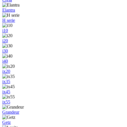
Elantra
H serie
i10
i20
i30
i40
ix20
ix35
ix45
ix55
Grandeur
Getz