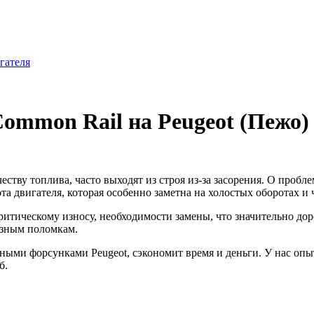
гателя
ommon Rail на Peugeot (Пежо)
ству топлива, часто выходят из строя из-за засорения. О проб
ота двигателя, которая особенно заметна на холостых оборотах 
итическому износу, необходимости замены, что значительно дор
ьезным поломкам.
ьными форсунками Peugeot, сэкономит время и деньги. У нас оп
б.