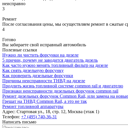
неисправно
3
Ремонт
После согласования цены, мы осуществляем ремонт в сжатые с
4
Готово
Вы забираете свой исправный автомобиль
Полезные ссылки
Нужно ли чистить форсунки на дизеле
5 причин, почему не заводится двигатель дизель
Как часто нужно менять топливный фильтр на дизеле
Как снять дизельную форсунку
Как проверить дизельные форсунки
Причины неисправности ТНВД на дизеле
Продлить жизнь топливной системе common rail и двигателю
Признаки неисправности дизельных форсунок common rail
Ремонт дизельных форсунок Common Rail, или замена на новы
Грешат на ТНВД Common Rail, а это не так
Ремонт топливной аппаратуры
Адрес:
Стартовая ул., 18, стр. 12, Москва (этаж 1)
Телефон:
+7 (495) 740-36-31
Написать письмо
Представьтесь
*