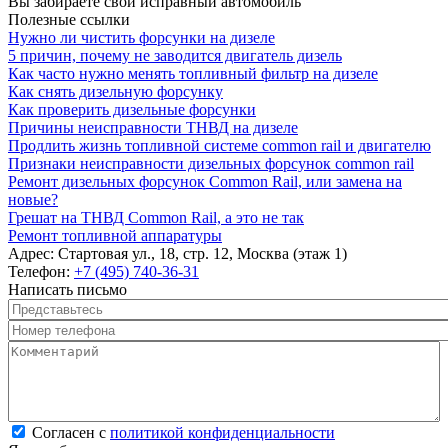
Вы забираете свой исправный автомобиль
Полезные ссылки
Нужно ли чистить форсунки на дизеле
5 причин, почему не заводится двигатель дизель
Как часто нужно менять топливный фильтр на дизеле
Как снять дизельную форсунку
Как проверить дизельные форсунки
Причины неисправности ТНВД на дизеле
Продлить жизнь топливной системе common rail и двигателю
Признаки неисправности дизельных форсунок common rail
Ремонт дизельных форсунок Common Rail, или замена на
новые?
Грешат на ТНВД Common Rail, а это не так
Ремонт топливной аппаратуры
Адрес:
Стартовая ул., 18, стр. 12, Москва (этаж 1)
Телефон:
+7 (495) 740-36-31
Написать письмо
Представьтесь
*
Номер телефона
*
Комментарий
*
Согласен с политикой конфиденциальности
*
Согласен с
политикой конфиденциальности