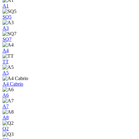
A1
SQ5
A3
SQ7
A4
TT
A5
A4 Cabrio
A6
A7
A8
Q2