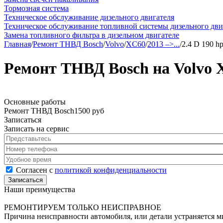
Тормозная система
Техническое обслуживание дизельного двигателя
Техническое обслуживание топливной системы дизельного дви
Замена топливного фильтра в дизельном двигателе
Главная
/
Ремонт ТНВД Bosch
/
Volvo
/
XC60
/
2013 –>...
/
2.4 D 190 h
Ремонт ТНВД Bosch на Volvo XC
Основные работы
Ремонт ТНВД Bosch
1500 руб
Записаться
Записать на сервис
Представьтесь
*
Номер телефона
*
Удобное время
Согласен с политикой конфиденциальности
*
Согласен с
политикой конфиденциальности
Наши преимущества
РЕМОНТИРУЕМ ТОЛЬКО НЕИСПРАВНОЕ
Причина неисправности автомобиля, или детали устраняется 