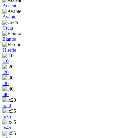
Accent
Avante
Creta
Elantra
H serie
i10
i20
i30
i40
ix20
ix35
ix45