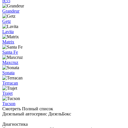
ix55
Grandeur
Getz
Lavita
Matrix
Santa Fe
Maxcruz
Sonata
Terracan
Trajet
Tucson
Смотреть Полный список
Дизельный автосервис ДизельБокс
Диагностика