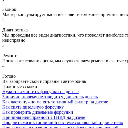
Звонок
Мастер консультирует вас и выясняет возможные причины неи
2
Диагностика
Мы проводим все виды диагностики, что позволяет наиболее то
неисправно
3
Ремонт
После согласования цены, мы осуществляем ремонт в сжатые с
4
Готово
Вы забираете свой исправный автомобиль
Полезные ссылки
Нужно ли чистить форсунки на дизеле
5 причин, почему не заводится двигатель дизель
Как часто нужно менять топливный фильтр на дизеле
Как снять дизельную форсунку
Как проверить дизельные форсунки
Причины неисправности ТНВД на дизеле
Продлить жизнь топливной системе common rail и двигателю
Признаки неисправности дизельных форсунок common rail