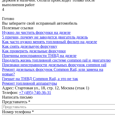
держим в наличии. Оплата происходит только после
выполнения работ
4
Готово
Вы забираете свой исправный автомобиль
Полезные ссылки
Нужно ли чистить форсунки на дизеле
5 причин, почему не заводится двигатель дизель
Как часто нужно менять топливный фильтр на дизеле
Как снять дизельную форсунку
Как проверить дизельные форсунки
Причины неисправности ТНВД на дизеле
Продлить жизнь топливной системе common rail и двигателю
Признаки неисправности дизельных форсунок common rail
Ремонт дизельных форсунок Common Rail, или замена на
новые?
Грешат на ТНВД Common Rail, а это не так
Ремонт топливной аппаратуры
Адрес:
Стартовая ул., 18, стр. 12, Москва (этаж 1)
Телефон:
+7 (495) 740-36-31
Написать письмо
Представьтесь
*
Номер телефона
*