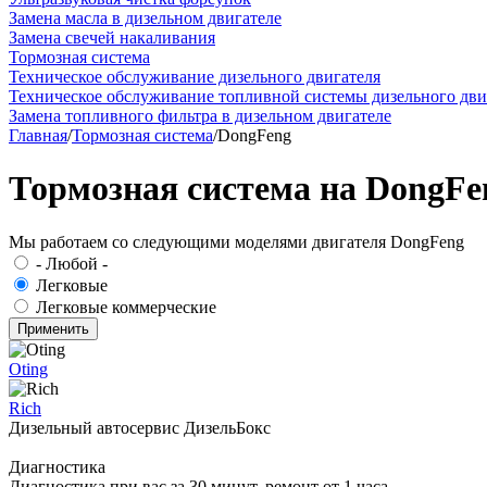
Замена масла в дизельном двигателе
Замена свечей накаливания
Тормозная система
Техническое обслуживание дизельного двигателя
Техническое обслуживание топливной системы дизельного дви
Замена топливного фильтра в дизельном двигателе
Главная
/
Тормозная система
/
DongFeng
Тормозная система на DongFe
Мы работаем со следующими моделями двигателя DongFeng
- Любой -
Легковые
Легковые коммерческие
Oting
Rich
Дизельный автосервис ДизельБокс
Диагностика
Диагностика при вас за 30 минут, ремонт от 1 часа