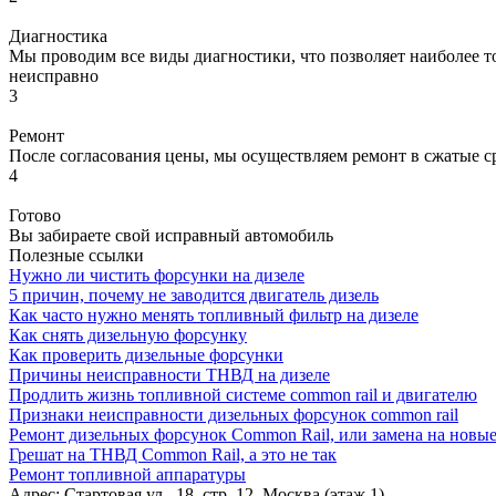
Диагностика
Мы проводим все виды диагностики, что позволяет наиболее то
неисправно
3
Ремонт
После согласования цены, мы осуществляем ремонт в сжатые с
4
Готово
Вы забираете свой исправный автомобиль
Полезные ссылки
Нужно ли чистить форсунки на дизеле
5 причин, почему не заводится двигатель дизель
Как часто нужно менять топливный фильтр на дизеле
Как снять дизельную форсунку
Как проверить дизельные форсунки
Причины неисправности ТНВД на дизеле
Продлить жизнь топливной системе common rail и двигателю
Признаки неисправности дизельных форсунок common rail
Ремонт дизельных форсунок Common Rail, или замена на новы
Грешат на ТНВД Common Rail, а это не так
Ремонт топливной аппаратуры
Адрес:
Стартовая ул., 18, стр. 12, Москва (этаж 1)